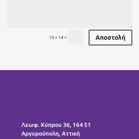
Αποστολή
=
15 + 14
Λεωφ. Κύπρου 36, 164 51
Αργυρούπολη
, Aττική